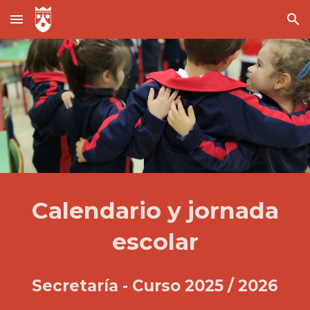
Skip to main content
Skip to navigation
Calendario y jornada
escolar
Secretaría -
Curso 202
5 /
202
6