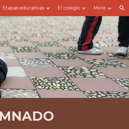
Etapas educativas
El colegio
More
ion
UMNADO